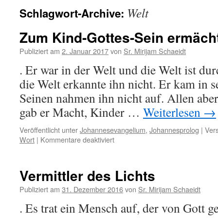
Welt
Schlagwort-Archive:
Zum Kind-Gottes-Sein ermächt
Publiziert am
2. Januar 2017
von
Sr. Mirijam Schaeidt
. Er war in der Welt und die Welt ist du
die Welt erkannte ihn nicht. Er kam in s
Seinen nahmen ihn nicht auf. Allen aber
gab er Macht, Kinder …
Weiterlesen
→
Veröffentlicht unter
Johannesevangelium
,
Johannesprolog
|
Vers
Wort
|
Kommentare deaktiviert
für
Zum
Kind-
Gottes-
Vermittler des Lichts
Sein
ermächtigt
Publiziert am
31. Dezember 2016
von
Sr. Mirijam Schaeidt
. Es trat ein Mensch auf, der von Gott 