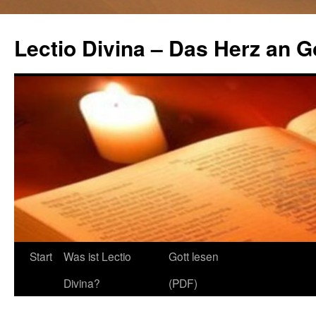
Lectio Divina – Das Herz an G
Start
Was ist Lectio
Gott lesen
Springe
Divina?
(PDF)
zum
Inhalt