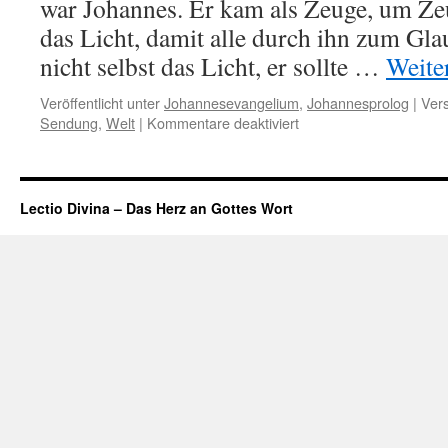
war Johannes. Er kam als Zeuge, um Ze
das Licht, damit alle durch ihn zum G
nicht selbst das Licht, er sollte …
Weite
Veröffentlicht unter
Johannesevangelium
,
Johannesprolog
|
Vers
Sendung
,
Welt
|
Kommentare deaktiviert
für
Vermittler
des
Lichts
Lectio Divina – Das Herz an Gottes Wort