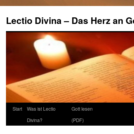
Lectio Divina – Das Herz an G
Start
Was ist Lectio
Gott lesen
Springe
Divina?
(PDF)
zum
Inhalt